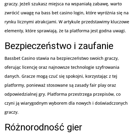
graczy. Jeżeli szukasz miejsca na wspaniałą zabawę, warto
zwrócić uwagę na
bass bet casino login
, które wyróżnia się na
rynku licznymi atrakcjami. W artykule przedstawimy kluczowe
elementy, które sprawiają, że ta platforma jest godna uwagi.
Bezpieczeństwo i zaufanie
Bassbet Casino stawia na bezpieczeństwo swoich graczy,
oferując licencję oraz najnowsze technologie szyfrowania
danych. Gracze mogą czuć się spokojni, korzystając z tej
platformy, ponieważ stosowane są zasady fair play oraz
odpowiedzialnej gry. Platforma przestrzega przepisów, co
czyni ją wiarygodnym wyborem dla nowych i doświadczonych
graczy.
Różnorodność gier