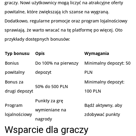
graczy. Nowi użytkownicy mogą liczyć na atrakcyjne oferty
powitalne, które zwiększają ich szanse na wygraną.
Dodatkowo, regularne promocje oraz program lojalnościowy
sprawiają, że warto wracać na tę platformę po więcej. Oto
przykłady dostępnych bonusów:
Typ bonusu
Opis
Wymagania
Bonius
Do 100% na pierwszy
Minimalny depozyt: 50
powitalny
depozyt
PLN
Bonus za
Minimalny depozyt:
50% do 500 PLN
drugi depozyt
100 PLN
Punkty za grę
Program
Bądź aktywny, aby
wymieniane na
lojalnościowy
zdobywać punkty
nagrody
Wsparcie dla graczy