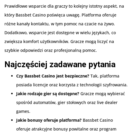
Prawidłowe wsparcie dla graczy to kolejny istotny aspekt, na
który Bassbet Casino poświęca uwagę. Platforma oferuje
różne kanały kontaktu, w tym pomoc na czacie na żywo.
Dodatkowo, wsparcie jest dostępne w wielu językach, co
zwiększa komfort użytkowników. Gracze mogą liczyć na
szybkie odpowiedzi oraz profesjonalną pomoc.
Najczęściej zadawane pytania
Czy Bassbet Casino jest bezpieczne?
Tak, platforma
posiada licencje oraz korzysta z technologii szyfrowania.
Jakie rodzaje gier są dostępne?
Gracze mogą wybierać
spośród automatów, gier stołowych oraz live dealer
games.
Jakie bonusy oferuje platforma?
Bassbet Casino
oferuje atrakcyjne bonusy powitalne oraz program