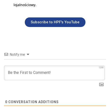
lojalnościowy.
Subscribe to HPF's YouTube
Notify me
1200
0
CONVERSATION ADDITIONS