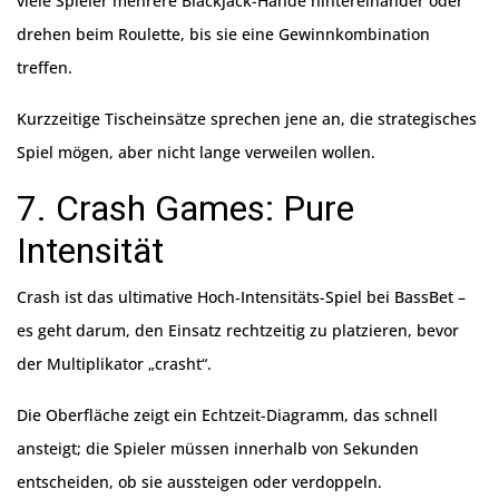
viele Spieler mehrere Blackjack-Hände hintereinander oder
drehen beim Roulette, bis sie eine Gewinnkombination
treffen.
Kurzzeitige Tischeinsätze sprechen jene an, die strategisches
Spiel mögen, aber nicht lange verweilen wollen.
7. Crash Games: Pure
Intensität
Crash ist das ultimative Hoch‑Intensitäts-Spiel bei BassBet –
es geht darum, den Einsatz rechtzeitig zu platzieren, bevor
der Multiplikator „crasht“.
Die Oberfläche zeigt ein Echtzeit-Diagramm, das schnell
ansteigt; die Spieler müssen innerhalb von Sekunden
entscheiden, ob sie aussteigen oder verdoppeln.