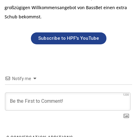
großzügigen Willkommensangebot von BassBet einen extra
Schub bekommst.
Subscribe to HPF's YouTube
Notify me
1200