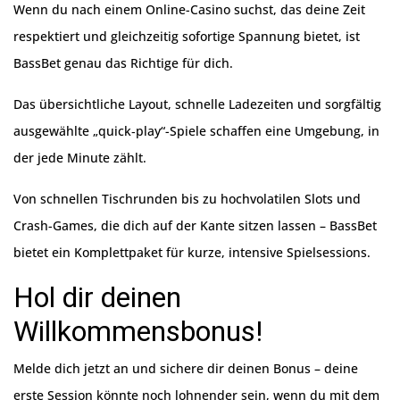
Wenn du nach einem Online-Casino suchst, das deine Zeit
respektiert und gleichzeitig sofortige Spannung bietet, ist
BassBet genau das Richtige für dich.
Das übersichtliche Layout, schnelle Ladezeiten und sorgfältig
ausgewählte „quick‑play“-Spiele schaffen eine Umgebung, in
der jede Minute zählt.
Von schnellen Tischrunden bis zu hochvolatilen Slots und
Crash-Games, die dich auf der Kante sitzen lassen – BassBet
bietet ein Komplettpaket für kurze, intensive Spielsessions.
Hol dir deinen
Willkommensbonus!
Melde dich jetzt an und sichere dir deinen Bonus – deine
erste Session könnte noch lohnender sein, wenn du mit dem