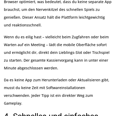
Browser optimiert, was bedeutet, dass du keine separate App
brauchst, um den Nervenkitzel des schnellen Spiels zu
genießen. Dieser Ansatz hält die Plattform leichtgewichtig
und reaktionsschnell.
Wenn du es eilig hast – vielleicht beim Zugfahren oder beim
Warten auf ein Meeting – lädt die mobile Oberfläche sofort
und ermöglicht dir, direkt dein Lieblings-Slot oder Tischspiel
zu starten. Der gesamte Kassiervorgang kann in unter einer
Minute abgeschlossen werden.
Da es keine App zum Herunterladen oder Aktualisieren gibt,
musst du keine Zeit mit Softwareinstallationen
verschwenden. Jeder Tipp ist ein direkter Weg zum
Gameplay.