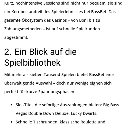
Kurz, hochintensive Sessions sind nicht nur bequem; sie sind
ein Kernbestandteil des Spielerlebnisses bei BassBet. Das
gesamte Ökosystem des Casinos – von Boni bis zu
Zahlungsmethoden – ist auf schnelle Spielrunden
abgestimmt.
2. Ein Blick auf die
Spielbibliothek
Mit mehr als sieben Tausend Spielen bietet BassBet eine
überwältigende Auswahl – doch nur wenige eignen sich
perfekt für kurze Spannungsphasen.
Slot-Titel, die sofortige Auszahlungen bieten: Big Bass
Vegas Double Down Deluxe, Lucky Dwarfs.
Schnelle Tischrunden: klassische Roulette und