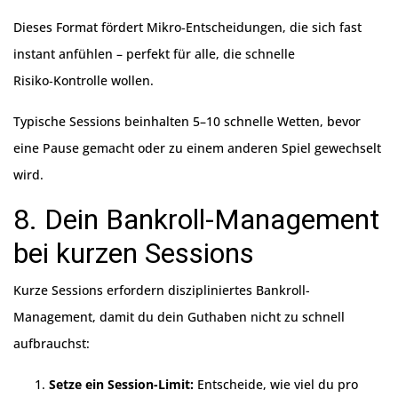
Dieses Format fördert Mikro‑Entscheidungen, die sich fast
instant anfühlen – perfekt für alle, die schnelle
Risiko‑Kontrolle wollen.
Typische Sessions beinhalten 5–10 schnelle Wetten, bevor
eine Pause gemacht oder zu einem anderen Spiel gewechselt
wird.
8. Dein Bankroll-Management
bei kurzen Sessions
Kurze Sessions erfordern diszipliniertes Bankroll-
Management, damit du dein Guthaben nicht zu schnell
aufbrauchst:
Setze ein Session-Limit:
Entscheide, wie viel du pro