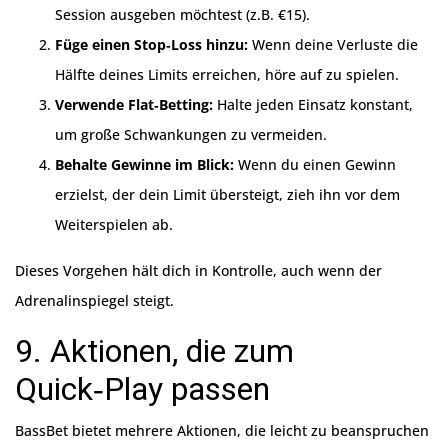
Session ausgeben möchtest (z.B. €15).
Füge einen Stop‑Loss hinzu:
Wenn deine Verluste die
Hälfte deines Limits erreichen, höre auf zu spielen.
Verwende Flat‑Betting:
Halte jeden Einsatz konstant,
um große Schwankungen zu vermeiden.
Behalte Gewinne im Blick:
Wenn du einen Gewinn
erzielst, der dein Limit übersteigt, zieh ihn vor dem
Weiterspielen ab.
Dieses Vorgehen hält dich in Kontrolle, auch wenn der
Adrenalinspiegel steigt.
9. Aktionen, die zum
Quick‑Play passen
BassBet bietet mehrere Aktionen, die leicht zu beanspruchen