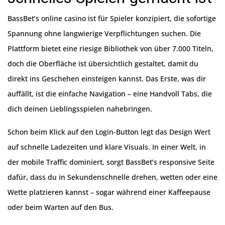
BassBet’s online casino ist für Spieler konzipiert, die sofortige
Spannung ohne langwierige Verpflichtungen suchen. Die
Plattform bietet eine riesige Bibliothek von über 7.000 Titeln,
doch die Oberfläche ist übersichtlich gestaltet, damit du
direkt ins Geschehen einsteigen kannst. Das Erste, was dir
auffällt, ist die einfache Navigation – eine Handvoll Tabs, die
dich deinen Lieblingsspielen nahebringen.
Schon beim Klick auf den Login-Button legt das Design Wert
auf schnelle Ladezeiten und klare Visuals. In einer Welt, in
der mobile Traffic dominiert, sorgt
BassBet
’s responsive Seite
dafür, dass du in Sekundenschnelle drehen, wetten oder eine
Wette platzieren kannst – sogar während einer Kaffeepause
oder beim Warten auf den Bus.