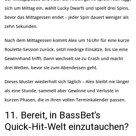
sich um Mittag ein, wählt Lucky Dwarfs und spielt drei Spins,
bevor das Mittagessen endet – jeder Spin dauert weniger als
zehn Sekunden.
Nach dem Mittagessen kommt Alex um 16 Uhr für eine kurze
Roulette‑Session zurück, setzt niedrige Einsätze, bis sie eine
Gewinnhand trifft. Dann wechselt sie zu Crash und macht
drei Wetten, bevor sie zum Abendessen geht.
Dieses Muster wiederholt sich täglich – Alex bleibt nie länger
als eine Stunde, sammelt aber Gewinne und Verluste in
kurzen Phasen, die in ihren vollen Terminkalender passen.
11. Bereit, in BassBet’s
Quick‑Hit‑Welt einzutauchen?