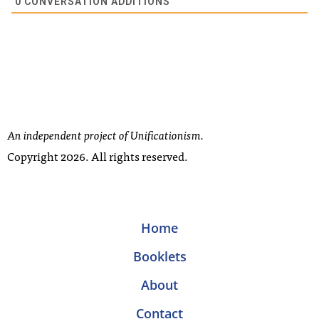
0
CONVERSATION ADDITIONS
An independent project of Unificationism.
Copyright 2026. All rights reserved.
Home
Booklets
About
Contact