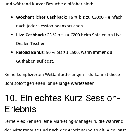
und während kurzer Besuche einlösbar sind:
Wöchentliches Cashback:
15 % bis zu €3000 – einfach
nach jeder Session beanspruchen.
Live Cashback:
25 % bis zu €200 beim Spielen an Live-
Dealer-Tischen.
Reload Bonus:
50 % bis zu €500, wann immer du
Guthaben auflädst.
Keine komplizierten Wettanforderungen – du kannst diese
Boni sofort genießen, ohne lange Wartezeiten.
10. Ein echtes Kurz‑Session-
Erlebnis
Lerne Alex kennen: eine Marketing-Managerin, die während
der Mittagspause und nach der Arbeit gerne spielt. Alex loggt