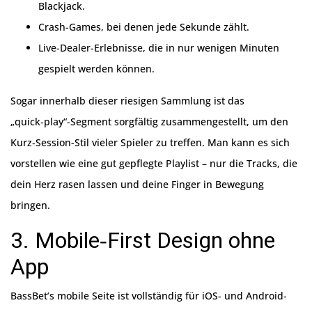
Blackjack.
Crash-Games, bei denen jede Sekunde zählt.
Live-Dealer-Erlebnisse, die in nur wenigen Minuten
gespielt werden können.
Sogar innerhalb dieser riesigen Sammlung ist das
„quick‑play“-Segment sorgfältig zusammengestellt, um den
Kurz‑Session-Stil vieler Spieler zu treffen. Man kann es sich
vorstellen wie eine gut gepflegte Playlist – nur die Tracks, die
dein Herz rasen lassen und deine Finger in Bewegung
bringen.
3. Mobile‑First Design ohne
App
BassBet’s mobile Seite ist vollständig für iOS- und Android-