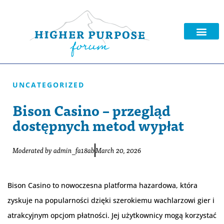
UNCATEGORIZED
Bison Casino – przegląd
dostępnych metod wypłat
Moderated by
admin_fa18ab
March 20, 2026
Bison Casino to nowoczesna platforma hazardowa, która
zyskuje na popularności dzięki szerokiemu wachlarzowi gier i
atrakcyjnym opcjom płatności. Jej użytkownicy mogą korzystać