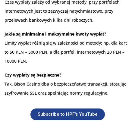
Czas wypłaty zależy od wybranej metody, przy portfelach
internetowych jest to zazwyczaj natychmiastowo, przy
przelewach bankowych kilka dni roboczych.
Jakie są minimalne i maksymalne kwoty wypłat?
Limity wypłat różnią się w zależności od metody; np. dla kart
to 50 PLN – 5000 PLN, a dla portfeli internetowych 20 PLN –
10000 PLN.
Czy wypłaty są bezpieczne?
Tak, Bison Casino dba o bezpieczeństwo transakcji, stosując
szyfrowanie SSL oraz spełniając normy regulacyjne.
Subscribe to HPF's YouTube