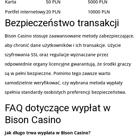
Karta
50 PLN
5000 PLN
Portfel internetowy
20 PLN
10000 PLN
Bezpieczeństwo transakcji
Bison Casino stosuje zaawansowane metody zabezpieczające,
aby chronić dane użytkowników i ich transakcje. Użycie
szyfrowania SSL oraz regulacje wyznaczane przez
odpowiednie organy licencyjne gwarantują, że środki graczy
są w pełni bezpieczne. Pomimo tego zawsze warto
samodzielnie weryfikować, czy wybrana metoda wypłaty
spełnia standardy osobistych preferencji bezpieczeństwa.
FAQ dotyczące wypłat w
Bison Casino
Jak długo trwa wypłata w Bison Casino?