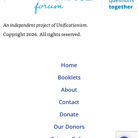
An independent project of Unificationism.
Copyright 2026. All rights reserved.
Home
Booklets
About
Contact
Donate
Our Donors