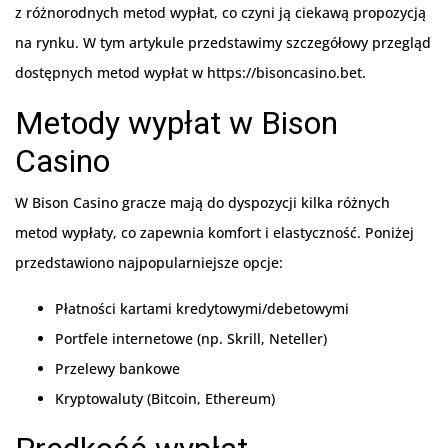
z różnorodnych metod wypłat, co czyni ją ciekawą propozycją
na rynku. W tym artykule przedstawimy szczegółowy przegląd
dostępnych metod wypłat w
https://bisoncasino.bet
.
Metody wypłat w Bison
Casino
W Bison Casino gracze mają do dyspozycji kilka różnych
metod wypłaty, co zapewnia komfort i elastyczność. Poniżej
przedstawiono najpopularniejsze opcje:
Płatności kartami kredytowymi/debetowymi
Portfele internetowe (np. Skrill, Neteller)
Przelewy bankowe
Kryptowaluty (Bitcoin, Ethereum)