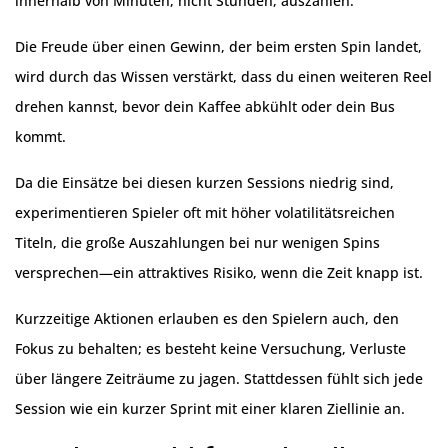
innerhalb von Minuten, nicht Stunden, auszahlen.
Die Freude über einen Gewinn, der beim ersten Spin landet,
wird durch das Wissen verstärkt, dass du einen weiteren Reel
drehen kannst, bevor dein Kaffee abkühlt oder dein Bus
kommt.
Da die Einsätze bei diesen kurzen Sessions niedrig sind,
experimentieren Spieler oft mit höher volatilitätsreichen
Titeln, die große Auszahlungen bei nur wenigen Spins
versprechen—ein attraktives Risiko, wenn die Zeit knapp ist.
Kurzzeitige Aktionen erlauben es den Spielern auch, den
Fokus zu behalten; es besteht keine Versuchung, Verluste
über längere Zeiträume zu jagen. Stattdessen fühlt sich jede
Session wie ein kurzer Sprint mit einer klaren Ziellinie an.