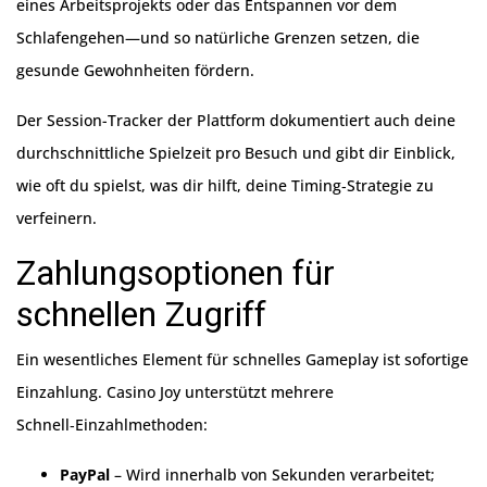
eines Arbeitsprojekts oder das Entspannen vor dem
Schlafengehen—und so natürliche Grenzen setzen, die
gesunde Gewohnheiten fördern.
Der Session-Tracker der Plattform dokumentiert auch deine
durchschnittliche Spielzeit pro Besuch und gibt dir Einblick,
wie oft du spielst, was dir hilft, deine Timing‑Strategie zu
verfeinern.
Zahlungsoptionen für
schnellen Zugriff
Ein wesentliches Element für schnelles Gameplay ist sofortige
Einzahlung. Casino Joy unterstützt mehrere
Schnell‑Einzahlmethoden:
PayPal
– Wird innerhalb von Sekunden verarbeitet;