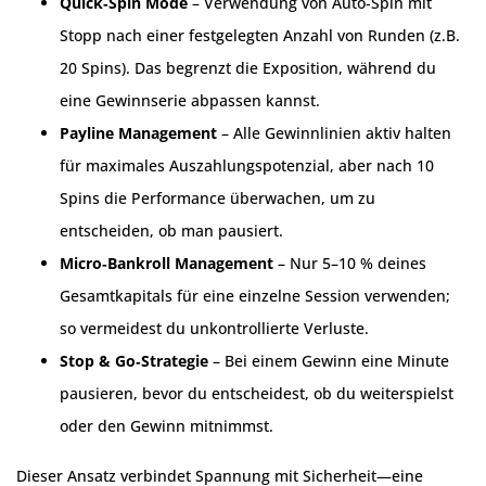
Quick‑Spin Mode
– Verwendung von Auto‑Spin mit
Stopp nach einer festgelegten Anzahl von Runden (z.B.
20 Spins). Das begrenzt die Exposition, während du
eine Gewinnserie abpassen kannst.
Payline Management
– Alle Gewinnlinien aktiv halten
für maximales Auszahlungspotenzial, aber nach 10
Spins die Performance überwachen, um zu
entscheiden, ob man pausiert.
Micro‑Bankroll Management
– Nur 5–10 % deines
Gesamtkapitals für eine einzelne Session verwenden;
so vermeidest du unkontrollierte Verluste.
Stop & Go‑Strategie
– Bei einem Gewinn eine Minute
pausieren, bevor du entscheidest, ob du weiterspielst
oder den Gewinn mitnimmst.
Dieser Ansatz verbindet Spannung mit Sicherheit—eine