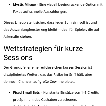
Mystic Mirage
– Eine visuell beeindruckende Option mit
Fokus auf schnelle Auszahlungen.
Dieses Lineup stellt sicher, dass jeder Spin sinnvoll ist und
das Auszahlungfenster eng bleibt—ideal für Spieler, die auf
Adrenalin stehen.
Wettstrategien für kurze
Sessions
Der Grundpfeiler einer erfolgreichen kurzen Session ist
diszipliniertes Wetten, das das Risiko im Griff hält, aber
dennoch Chancen auf große Gewinne bietet.
Fixed Small Bets
– Konstante Einsätze von 1–5 Credits
pro Spin, um das Guthaben zu schonen.