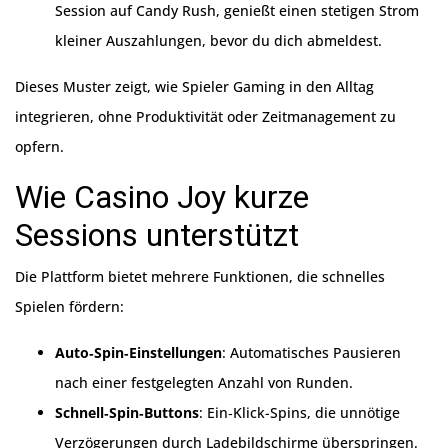
Session auf Candy Rush, genießt einen stetigen Strom
kleiner Auszahlungen, bevor du dich abmeldest.
Dieses Muster zeigt, wie Spieler Gaming in den Alltag
integrieren, ohne Produktivität oder Zeitmanagement zu
opfern.
Wie Casino Joy kurze
Sessions unterstützt
Die Plattform bietet mehrere Funktionen, die schnelles
Spielen fördern:
Auto‑Spin‑Einstellungen
: Automatisches Pausieren
nach einer festgelegten Anzahl von Runden.
Schnell‑Spin‑Buttons
: Ein‑Klick-Spins, die unnötige
Verzögerungen durch Ladebildschirme überspringen.