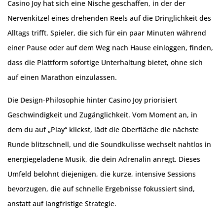
Casino Joy hat sich eine Nische geschaffen, in der der
Nervenkitzel eines drehenden Reels auf die Dringlichkeit des
Alltags trifft. Spieler, die sich für ein paar Minuten während
einer Pause oder auf dem Weg nach Hause einloggen, finden,
dass die Plattform sofortige Unterhaltung bietet, ohne sich
auf einen Marathon einzulassen.
Die Design-Philosophie hinter
Casino Joy
priorisiert
Geschwindigkeit und Zugänglichkeit. Vom Moment an, in
dem du auf „Play“ klickst, lädt die Oberfläche die nächste
Runde blitzschnell, und die Soundkulisse wechselt nahtlos in
energiegeladene Musik, die dein Adrenalin anregt. Dieses
Umfeld belohnt diejenigen, die kurze, intensive Sessions
bevorzugen, die auf schnelle Ergebnisse fokussiert sind,
anstatt auf langfristige Strategie.