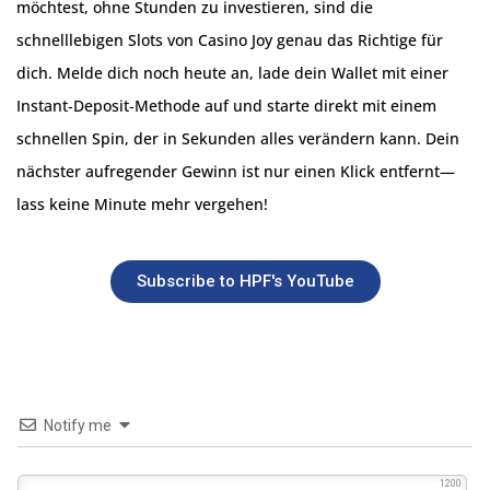
möchtest, ohne Stunden zu investieren, sind die
schnelllebigen Slots von Casino Joy genau das Richtige für
dich. Melde dich noch heute an, lade dein Wallet mit einer
Instant‑Deposit‑Methode auf und starte direkt mit einem
schnellen Spin, der in Sekunden alles verändern kann. Dein
nächster aufregender Gewinn ist nur einen Klick entfernt—
lass keine Minute mehr vergehen!
Subscribe to HPF's YouTube
Notify me
1200