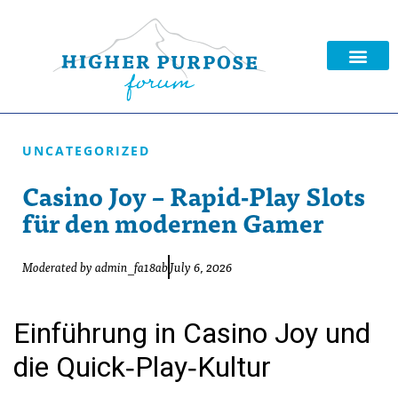
UNCATEGORIZED
Casino Joy – Rapid‑Play Slots
für den modernen Gamer
Moderated by
admin_fa18ab
July 6, 2026
Einführung in Casino Joy und
die Quick‑Play‑Kultur