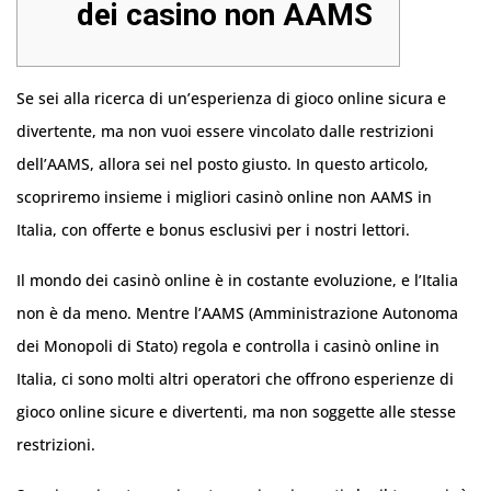
dei casino non AAMS
Se sei alla ricerca di un’esperienza di gioco online sicura e
divertente, ma non vuoi essere vincolato dalle restrizioni
dell’AAMS, allora sei nel posto giusto. In questo articolo,
scopriremo insieme i migliori casinò online non AAMS in
Italia, con offerte e bonus esclusivi per i nostri lettori.
Il mondo dei casinò online è in costante evoluzione, e l’Italia
non è da meno. Mentre l’AAMS (Amministrazione Autonoma
dei Monopoli di Stato) regola e controlla i casinò online in
Italia, ci sono molti altri operatori che offrono esperienze di
gioco online sicure e divertenti, ma non soggette alle stesse
restrizioni.