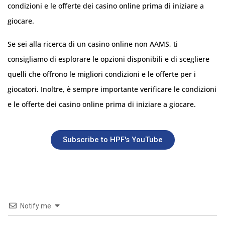
condizioni e le offerte dei casino online prima di iniziare a
giocare.
Se sei alla ricerca di un casino online non AAMS, ti
consigliamo di esplorare le opzioni disponibili e di scegliere
quelli che offrono le migliori condizioni e le offerte per i
giocatori. Inoltre, è sempre importante verificare le condizioni
e le offerte dei casino online prima di iniziare a giocare.
Subscribe to HPF's YouTube
Notify me