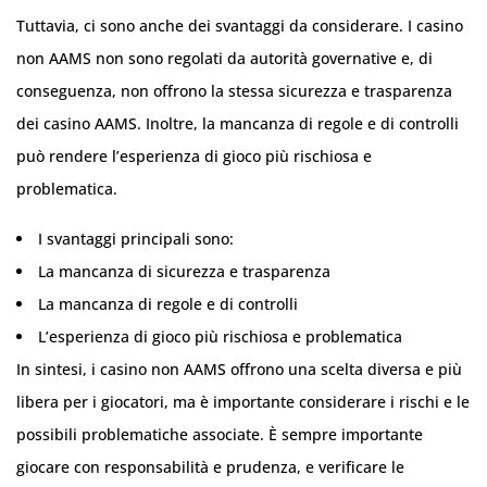
Tuttavia, ci sono anche dei svantaggi da considerare. I casino
non AAMS non sono regolati da autorità governative e, di
conseguenza, non offrono la stessa sicurezza e trasparenza
dei casino AAMS. Inoltre, la mancanza di regole e di controlli
può rendere l’esperienza di gioco più rischiosa e
problematica.
I svantaggi principali sono:
La mancanza di sicurezza e trasparenza
La mancanza di regole e di controlli
L’esperienza di gioco più rischiosa e problematica
In sintesi, i casino non AAMS offrono una scelta diversa e più
libera per i giocatori, ma è importante considerare i rischi e le
possibili problematiche associate. È sempre importante
giocare con responsabilità e prudenza, e verificare le