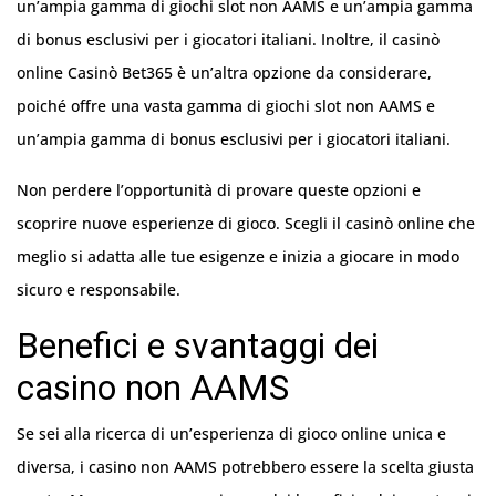
un’ampia gamma di giochi slot non AAMS e un’ampia gamma
di bonus esclusivi per i giocatori italiani. Inoltre, il casinò
online Casinò Bet365 è un’altra opzione da considerare,
poiché offre una vasta gamma di giochi slot non AAMS e
un’ampia gamma di bonus esclusivi per i giocatori italiani.
Non perdere l’opportunità di provare queste opzioni e
scoprire nuove esperienze di gioco. Scegli il casinò online che
meglio si adatta alle tue esigenze e inizia a giocare in modo
sicuro e responsabile.
Benefici e svantaggi dei
casino non AAMS
Se sei alla ricerca di un’esperienza di gioco online unica e
diversa, i casino non AAMS potrebbero essere la scelta giusta