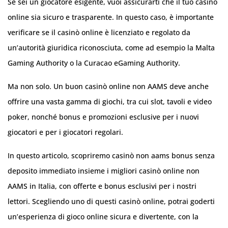
Se sei un giocatore esigente, vuoi assicurarti che il tuo casinò
online sia sicuro e trasparente. In questo caso, è importante
verificare se il casinò online è licenziato e regolato da
un’autorità giuridica riconosciuta, come ad esempio la Malta
Gaming Authority o la Curacao eGaming Authority.
Ma non solo. Un buon casinò online non AAMS deve anche
offrire una vasta gamma di giochi, tra cui slot, tavoli e video
poker, nonché bonus e promozioni esclusive per i nuovi
giocatori e per i giocatori regolari.
In questo articolo, scopriremo
casinò non aams bonus senza
deposito immediato
insieme i migliori casinò online non
AAMS in Italia, con offerte e bonus esclusivi per i nostri
lettori. Scegliendo uno di questi casinò online, potrai goderti
un’esperienza di gioco online sicura e divertente, con la