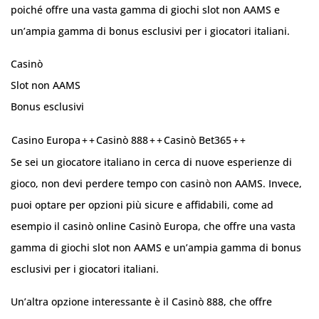
poiché offre una vasta gamma di giochi slot non AAMS e
un’ampia gamma di bonus esclusivi per i giocatori italiani.
Casinò
Slot non AAMS
Bonus esclusivi
Casino Europa
+
+
Casinò 888
+
+
Casinò Bet365
+
+
Se sei un giocatore italiano in cerca di nuove esperienze di
gioco, non devi perdere tempo con casinò non AAMS. Invece,
puoi optare per opzioni più sicure e affidabili, come ad
esempio il casinò online Casinò Europa, che offre una vasta
gamma di giochi slot non AAMS e un’ampia gamma di bonus
esclusivi per i giocatori italiani.
Un’altra opzione interessante è il Casinò 888, che offre