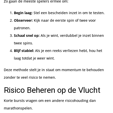
Zo gaan de meeste spelers ermee om:
Begin laag:
Stel een bescheiden inzet in om te testen.
Observeer:
Kijk naar de eerste spin of twee voor
patronen.
Schaal snel op:
Als je wint, verdubbel je inzet binnen
twee spins.
Blijf stabiel:
Als je een reeks verliezen hebt, hou het
laag totdat je weer wint.
Deze methode stelt je in staat om momentum te behouden
zonder te veel risico te nemen.
Risico Beheren op de Vlucht
Korte bursts vragen om een andere risicohouding dan
marathonspelen.