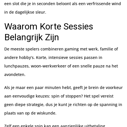
een slot die je in seconden beloont als een verfrissende wind
in de dagelijkse sleur.
Waarom Korte Sessies
Belangrijk Zijn
De meeste spelers combineren gaming met werk, familie of
andere hobby’s. Korte, intensieve sessies passen in
lunchpauzes, woon-werkverkeer of een snelle pauze na het
avondeten.
Als je maar een paar minuten hebt, geeft je brein de voorkeur
aan eenvoudige keuzes: spin of stoppen? Het spel vereist
geen diepe strategie, dus je kunt je richten op de spanning in
plaats van op de wiskunde.
Zelf een enkele spin kan een aanzienlijke uitbetaling