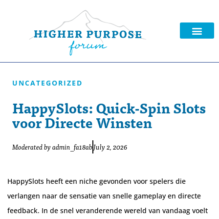
UNCATEGORIZED
HappySlots: Quick‑Spin Slots
voor Directe Winsten
Moderated by
admin_fa18ab
July 2, 2026
HappySlots heeft een niche gevonden voor spelers die
verlangen naar de sensatie van snelle gameplay en directe
feedback. In de snel veranderende wereld van vandaag voelt