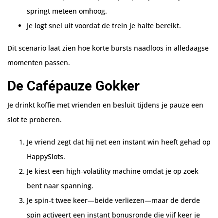
springt meteen omhoog.
Je logt snel uit voordat de trein je halte bereikt.
Dit scenario laat zien hoe korte bursts naadloos in alledaagse
momenten passen.
De Cafépauze Gokker
Je drinkt koffie met vrienden en besluit tijdens je pauze een
slot te proberen.
Je vriend zegt dat hij net een instant win heeft gehad op
HappySlots.
Je kiest een high‑volatility machine omdat je op zoek
bent naar spanning.
Je spin‑t twee keer—beide verliezen—maar de derde
spin activeert een instant bonusronde die vijf keer je