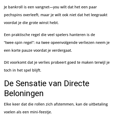
Je bankroll is een vangnet—you wilt dat het een paar
pechspins overleeft, maar je wilt ook niet dat het leegraakt
voordat je die grote winst hebt.
Een praktische regel die veel spelers hanteren is de
“twee‑spin regel”: na twee opeenvolgende verliezen neem je
een korte pauze voordat je verdergaat.
Dit voorkomt dat je verlies probeert goed te maken terwijl je
toch in het spel blijft.
De Sensatie van Directe
Beloningen
Elke keer dat die rollen zich afstemmen, kan de uitbetaling
voelen als een mini‑feestje.