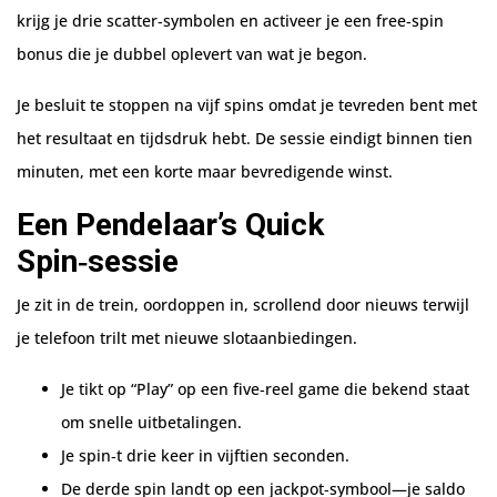
krijg je drie scatter‑symbolen en activeer je een free‑spin
bonus die je dubbel oplevert van wat je begon.
Je besluit te stoppen na vijf spins omdat je tevreden bent met
het resultaat en tijdsdruk hebt. De sessie eindigt binnen tien
minuten, met een korte maar bevredigende winst.
Een Pendelaar’s Quick
Spin‑sessie
Je zit in de trein, oordoppen in, scrollend door nieuws terwijl
je telefoon trilt met nieuwe slotaanbiedingen.
Je tikt op “Play” op een five‑reel game die bekend staat
om snelle uitbetalingen.
Je spin‑t drie keer in vijftien seconden.
De derde spin landt op een jackpot‑symbool—je saldo