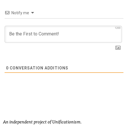
Notify me
1200
0
CONVERSATION ADDITIONS
An independent project of Unificationism.