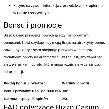
Kasyno na żywo – interakcja z prawdziwymi krupierami
w czasie rzeczywistym.
Bonsu i promocje
Bizzo Casino przyciąga nowych graczy różnorodnymi
bonusami. Nowi użytkownicy mogą liczyć na atrakcyjny bonus
powitalny, który często obejmuje pierwszą wpłatę oraz
dodatkowe obroty na automatach. Ważne jest, aby zapoznać
się z warunkami obrotu, które mogą różnić się w zależności
od promocji.
Rodzaj bonusu
Wartość
Warunki obrotu
Bonus powitalny
100% do 2000 PLN
30x
Darmowe spiny
50 spinów
25x
FAQ dotyczące Bizzo Casino