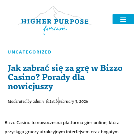
UNCATEGORIZED
Jak zabrać się za grę w Bizzo
Casino? Porady dla
nowicjuszy
Moderated by
admin_fa18ab
February 3, 2026
Bizzo Casino to nowoczesna platforma gier online, która
przyciąga graczy atrakcyjnym interfejsem oraz bogatym