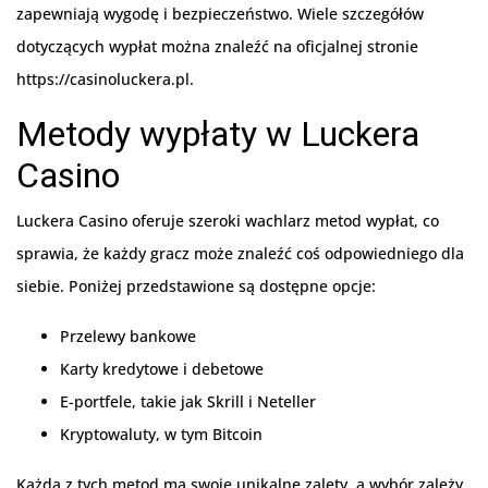
zapewniają wygodę i bezpieczeństwo. Wiele szczegółów
dotyczących wypłat można znaleźć na oficjalnej stronie
https://casinoluckera.pl
.
Metody wypłaty w Luckera
Casino
Luckera Casino oferuje szeroki wachlarz metod wypłat, co
sprawia, że każdy gracz może znaleźć coś odpowiedniego dla
siebie. Poniżej przedstawione są dostępne opcje:
Przelewy bankowe
Karty kredytowe i debetowe
E-portfele, takie jak Skrill i Neteller
Kryptowaluty, w tym Bitcoin
Każda z tych metod ma swoje unikalne zalety, a wybór zależy