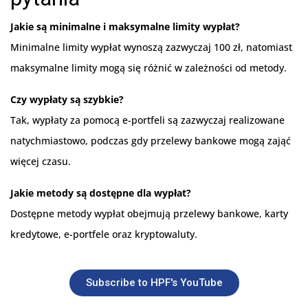
Jakie są minimalne i maksymalne limity wypłat?
Minimalne limity wypłat wynoszą zazwyczaj 100 zł, natomiast
maksymalne limity mogą się różnić w zależności od metody.
Czy wypłaty są szybkie?
Tak, wypłaty za pomocą e-portfeli są zazwyczaj realizowane
natychmiastowo, podczas gdy przelewy bankowe mogą zająć
więcej czasu.
Jakie metody są dostępne dla wypłat?
Dostępne metody wypłat obejmują przelewy bankowe, karty
kredytowe, e-portfele oraz kryptowaluty.
Subscribe to HPF's YouTube