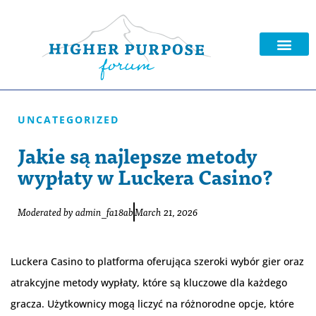
UNCATEGORIZED
Jakie są najlepsze metody
wypłaty w Luckera Casino?
Moderated by
admin_fa18ab
March 21, 2026
Luckera Casino to platforma oferująca szeroki wybór gier oraz
atrakcyjne metody wypłaty, które są kluczowe dla każdego
gracza. Użytkownicy mogą liczyć na różnorodne opcje, które