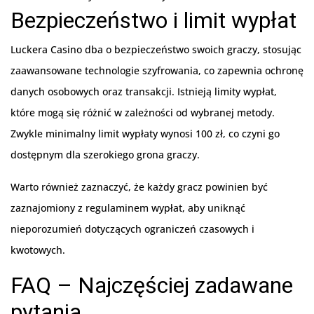
Bezpieczeństwo i limit wypłat
Luckera Casino dba o bezpieczeństwo swoich graczy, stosując
zaawansowane technologie szyfrowania, co zapewnia ochronę
danych osobowych oraz transakcji. Istnieją limity wypłat,
które mogą się różnić w zależności od wybranej metody.
Zwykle minimalny limit wypłaty wynosi 100 zł, co czyni go
dostępnym dla szerokiego grona graczy.
Warto również zaznaczyć, że każdy gracz powinien być
zaznajomiony z regulaminem wypłat, aby uniknąć
nieporozumień dotyczących ograniczeń czasowych i
kwotowych.
FAQ – Najczęściej zadawane
pytania