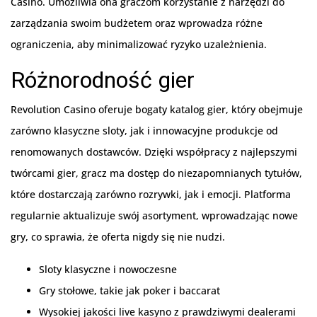
Casino. Umożliwia ona graczom korzystanie z narzędzi do
zarządzania swoim budżetem oraz wprowadza różne
ograniczenia, aby minimalizować ryzyko uzależnienia.
Różnorodność gier
Revolution Casino oferuje bogaty katalog gier, który obejmuje
zarówno klasyczne sloty, jak i innowacyjne produkcje od
renomowanych dostawców. Dzięki współpracy z najlepszymi
twórcami gier, gracz ma dostęp do niezapomnianych tytułów,
które dostarczają zarówno rozrywki, jak i emocji. Platforma
regularnie aktualizuje swój asortyment, wprowadzając nowe
gry, co sprawia, że oferta nigdy się nie nudzi.
Sloty klasyczne i nowoczesne
Gry stołowe, takie jak poker i baccarat
Wysokiej jakości live kasyno z prawdziwymi dealerami