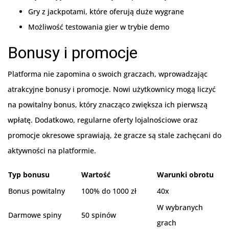
Gry z jackpotami, które oferują duże wygrane
Możliwość testowania gier w trybie demo
Bonusy i promocje
Platforma nie zapomina o swoich graczach, wprowadzając
atrakcyjne bonusy i promocje. Nowi użytkownicy mogą liczyć
na powitalny bonus, który znacząco zwiększa ich pierwszą
wpłatę. Dodatkowo, regularne oferty lojalnościowe oraz
promocje okresowe sprawiają, że gracze są stale zachęcani do
aktywności na platformie.
Typ bonusu
Wartość
Warunki obrotu
Bonus powitalny
100% do 1000 zł
40x
W wybranych
Darmowe spiny
50 spinów
grach