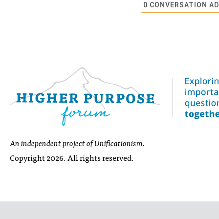
0
CONVERSATION AD
An independent project of Unificationism.
Copyright 2026. All rights reserved.