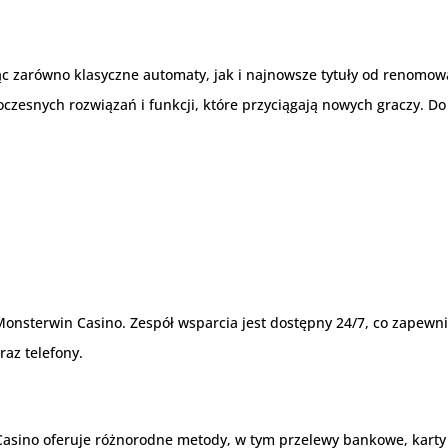
ując zarówno klasyczne automaty, jak i najnowsze tytuły od renomo
esnych rozwiązań i funkcji, które przyciągają nowych graczy. Do 
 Monsterwin Casino. Zespół wsparcia jest dostępny 24/7, co zapewn
raz telefony.
sino oferuje różnorodne metody, w tym przelewy bankowe, karty k