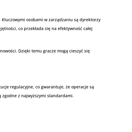
e. Kluczowymi osobami w zarządzaniu są dyrektorzy
jętności, co przekłada się na efektywność całej
nowości. Dzięki temu gracze mogą cieszyć się
ucje regulacyjne, co gwarantuje, że operacje są
ą zgodne z najwyższymi standardami.