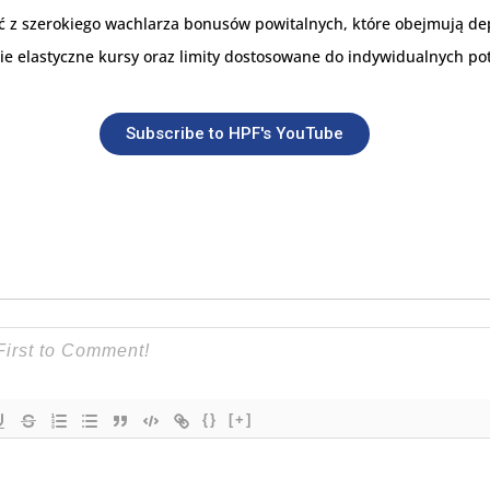
 z szerokiego wachlarza bonusów powitalnych, które obejmują de
e elastyczne kursy oraz limity dostosowane do indywidualnych pot
Subscribe to HPF's YouTube
{}
[+]