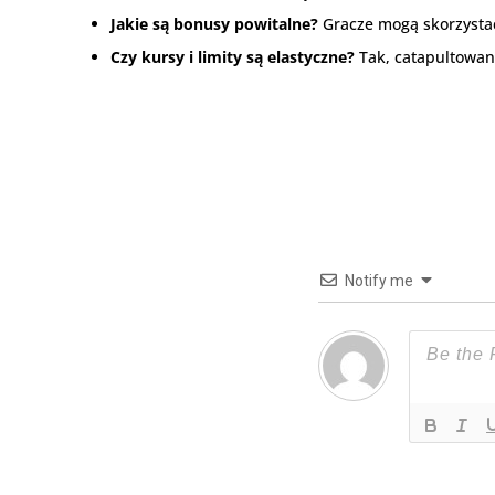
Jakie są bonusy powitalne?
Gracze mogą skorzystać
Czy kursy i limity są elastyczne?
Tak, catapultowani
Notify me