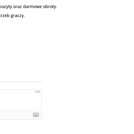
pozyty oraz darmowe obroty.
rzeb graczy.
1200