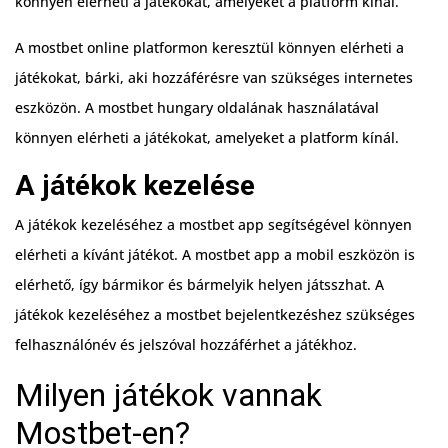
könnyen elérheti a játékokat, amelyeket a platform kínál.
A mostbet online platformon keresztül könnyen elérheti a
játékokat, bárki, aki hozzáférésre van szükséges internetes
eszközön. A mostbet hungary oldalának használatával
könnyen elérheti a játékokat, amelyeket a platform kínál.
A játékok kezelése
A játékok kezeléséhez a mostbet app segítségével könnyen
elérheti a kívánt játékot. A mostbet app a mobil eszközön is
elérhető, így bármikor és bármelyik helyen játsszhat. A
játékok kezeléséhez a mostbet bejelentkezéshez szükséges
felhasználónév és jelszóval hozzáférhet a játékhoz.
Milyen játékok vannak
Mostbet-en?