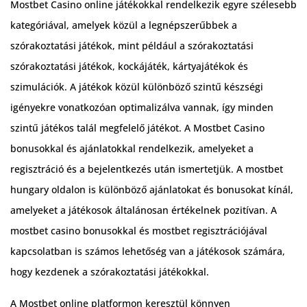
Mostbet Casino online játékokkal rendelkezik egyre szélesebb
kategóriával, amelyek közül a legnépszerűbbek a
szórakoztatási játékok, mint például a szórakoztatási
szórakoztatási játékok, kockájáték, kártyajátékok és
szimulációk. A játékok közül különböző szintű készségi
igényekre vonatkozóan optimalizálva vannak, így minden
szintű játékos talál megfelelő játékot. A Mostbet Casino
bonusokkal és ajánlatokkal rendelkezik, amelyeket a
regisztráció és a bejelentkezés után ismertetjük. A mostbet
hungary oldalon is különböző ajánlatokat és bonusokat kínál,
amelyeket a játékosok általánosan értékelnek pozitívan. A
mostbet casino bonusokkal és mostbet regisztrációjával
kapcsolatban is számos lehetőség van a játékosok számára,
hogy kezdenek a szórakoztatási játékokkal.
A Mostbet online platformon keresztül könnyen