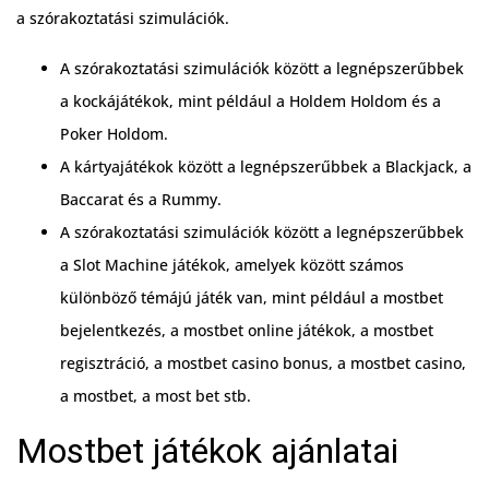
a szórakoztatási szimulációk.
A szórakoztatási szimulációk között a legnépszerűbbek
a kockájátékok, mint például a Holdem Holdom és a
Poker Holdom.
A kártyajátékok között a legnépszerűbbek a Blackjack, a
Baccarat és a Rummy.
A szórakoztatási szimulációk között a legnépszerűbbek
a Slot Machine játékok, amelyek között számos
különböző témájú játék van, mint például a mostbet
bejelentkezés, a mostbet online játékok, a mostbet
regisztráció, a mostbet casino bonus, a mostbet casino,
a mostbet, a most bet stb.
Mostbet játékok ajánlatai