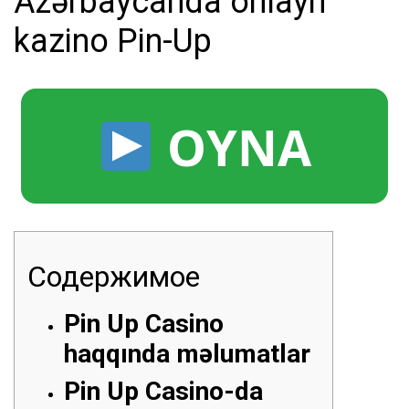
Azərbaycanda onlayn
kazino Pin-Up
OYNA
Содержимое
Pin Up Casino
haqqında məlumatlar
Pin Up Casino-da