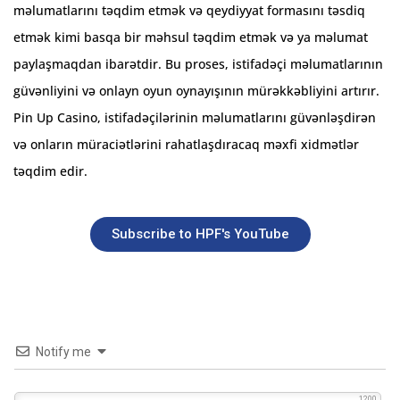
məlumatlarını təqdim etmək və qeydiyyat formasını təsdiq
etmək kimi basqa bir məhsul təqdim etmək və ya məlumat
paylaşmaqdan ibarətdir. Bu proses, istifadəçi məlumatlarının
güvənliyini və onlayn oyun oynayışının mürəkkəbliyini artırır.
Pin Up Casino, istifadəçilərinin məlumatlarını güvənləşdirən
və onların müraciətlərini rahatlaşdıracaq məxfi xidmətlər
təqdim edir.
Subscribe to HPF's YouTube
Notify me
1200