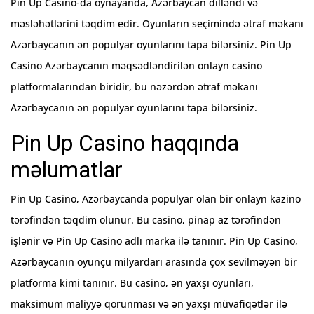
Pin Up Casino-da oynayanda, Azərbaycan dilləndi və
məsləhətlərini təqdim edir. Oyunların seçimində ətraf məkanı
Azərbaycanın ən populyar oyunlarını tapa bilərsiniz. Pin Up
Casino Azərbaycanın məqsədləndirilən onlayn casino
platformalarından biridir, bu nəzərdən ətraf məkanı
Azərbaycanın ən populyar oyunlarını tapa bilərsiniz.
Pin Up Casino haqqında
məlumatlar
Pin Up Casino, Azərbaycanda populyar olan bir onlayn kazino
tərəfindən təqdim olunur. Bu casino, pinap az tərəfindən
işlənir və Pin Up Casino adlı marka ilə tanınır. Pin Up Casino,
Azərbaycanın oyunçu milyardarı arasında çox sevilməyən bir
platforma kimi tanınır. Bu casino, ən yaxşı oyunları,
maksimum maliyyə qorunması və ən yaxşı müvafiqətlər ilə