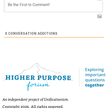
0
CONVERSATION ADDITIONS
An independent project of Unificationism.
Copyright 2026. All rights reserved.