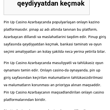
qeydiyyatdan keçmək
Pin Up Casino Azərbaycanda populyarlaşan onlayn kazino
platformasıdır.
pinap
az adı altında tanınan bu platform,
Azərbaycan dilləndi və məsləhətlərini təqdim edir. Pinup giriş
sayfasında qeydiyyatdan keçmək, bankasi təminatı və oyun
seçimi əməliyyatları ən kolay şəkildə necə yerinə yetirilə bilər.
Pin Up Casino Azərbaycanda məsuliyyətli və təhlükəsiz oyun
oynamanı təmin edir. Onlayn casino-da oynayanda, pin up
giriş sayfasından keçirilən məlumatların təhlükəsizdirilməsi
və məlumatların korunması ən prioriyyə alınan məqsəddir.
Pin Up Casino Azərbaycanın məqsədləndirilən onlayn casino
platformalarından biridir.