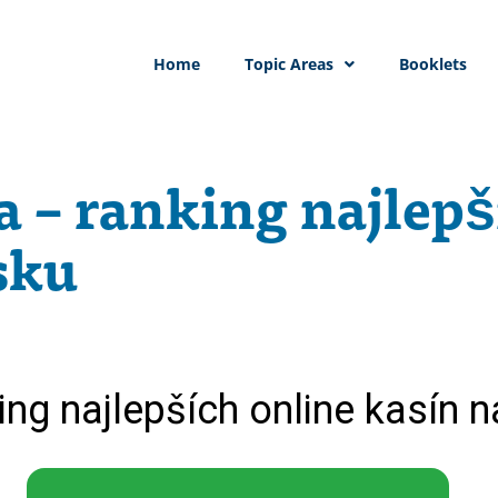
Home
Topic Areas
Booklets
a – ranking najlepš
sku
ing najlepších online kasín 