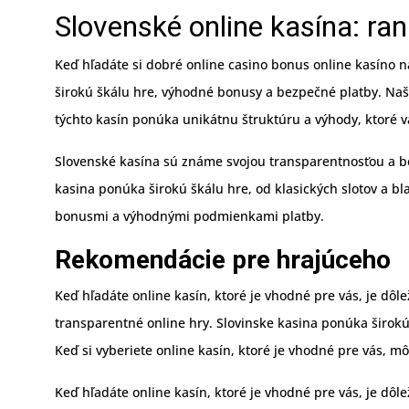
Slovenské online kasína: ra
Keď hľadáte si dobré
online casino bonus
online kasíno n
širokú škálu hre, výhodné bonusy a bezpečné platby. Naš
týchto kasín ponúka unikátnu štruktúru a výhody, ktoré v
Slovenské kasína sú známe svojou transparentnosťou a bez
kasina ponúka širokú škálu hre, od klasických slotov a b
bonusmi a výhodnými podmienkami platby.
Rekomendácie pre hrajúceho
Keď hľadáte online kasín, ktoré je vhodné pre vás, je dôl
transparentné online hry. Slovinske kasina ponúka širo
Keď si vyberiete online kasín, ktoré je vhodné pre vás, mô
Keď hľadáte online kasín, ktoré je vhodné pre vás, je dôl