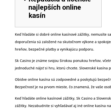
najlepších online
kasín
Keď hľadáte si dobré online kasínové zážitky, nemusíte s
doporučenia sú založené na skutočnom výkonе a spokojeno
hreňov, bezpečné platby a vynikajúcu podporu.
Sk Casino je známe svojou širokou ponukou hreňov, včetne s
jednoduché nájsť si hru, ktorú chcete. Slovenské kasína 
Obidve online kasína sú zodpovedné a poskytujú bezpečné
Bezpečnosť je na prvom mieste, čo znamená, že vaše osob
Keď hľadáte online kasínové zážitky, Sk Casino a Slovens
zážitky. Nezabudnite si vyhľadávať aj iné online kasína na 