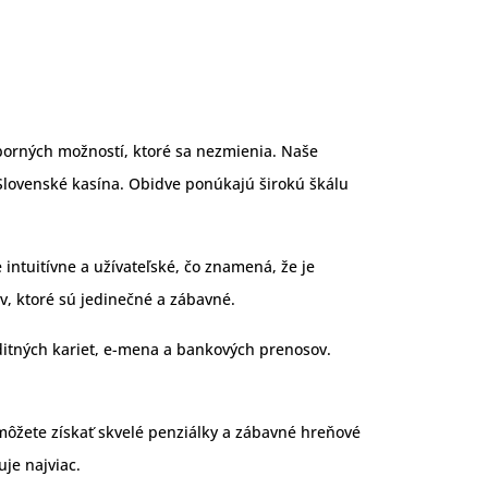
ýborných možností, ktoré sa nezmienia. Naše
Slovenské kasína. Obidve ponúkajú širokú škálu
 intuitívne a užívateľské, čo znamená, že je
v, ktoré sú jedinečné a zábavné.
ditných kariet, e-mena a bankových prenosov.
 môžete získať skvelé penziálky a zábavné hreňové
uje najviac.