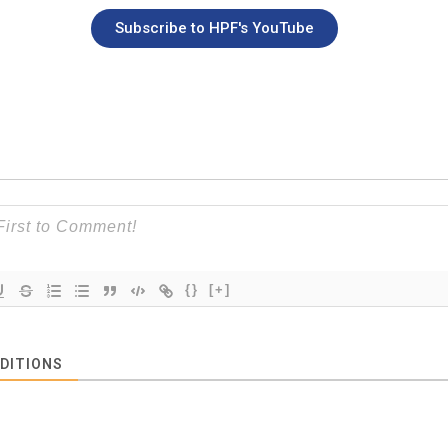
Subscribe to HPF's YouTube
{}
[+]
DITIONS