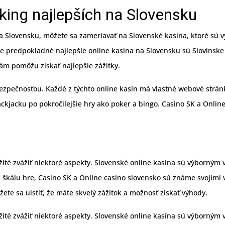
nking najlepších na Slovensku
a Slovensku, môžete sa zameriavať na Slovenské kasína, ktoré sú
e predpokladné najlepšie online kasína na Slovensku sú Slovinske 
ám pomôžu získať najlepšie zážitky.
pečnosťou. Každé z týchto online kasín má vlastné webové stránky,
lackjacku po pokročilejšie hry ako poker a bingo. Casino SK a Onli
ežité zvážiť niektoré aspekty. Slovenské online kasína sú výborným
kú škálu hre, Casino SK a Online casino slovensko sú známe svoji
žete sa uistíť, že máte skvelý zážitok a možnosť získať výhody.
ežité zvážiť niektoré aspekty. Slovenské online kasína sú výborným