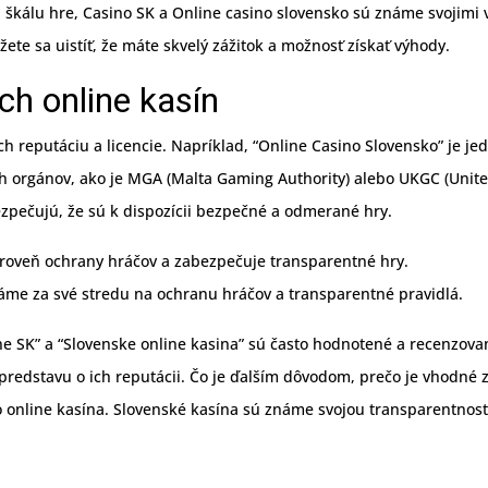
kú škálu hre, Casino SK a Online casino slovensko sú známe svoji
žete sa uistíť, že máte skvelý zážitok a možnosť získať výhody.
ích online kasín
 ich reputáciu a licencie. Napríklad, “Online Casino Slovensko” je 
nych orgánov, ako je MGA (Malta Gaming Authority) alebo UKGC (Un
zpečujú, že sú k dispozícii bezpečné a odmerané hry.
roveň ochrany hráčov a zabezpečuje transparentné hry.
e za své stredu na ochranu hráčov a transparentné pravidlá.
ne SK” a “Slovenske online kasina” sú často hodnotené a recenzovan
edstavu o ich reputácii. Čo je ďalším dôvodom, prečo je vhodné zvá
online kasína. Slovenské kasína sú známe svojou transparentnosť