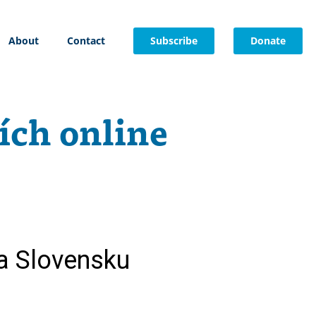
About
Contact
Subscribe
Donate
ích online
na Slovensku