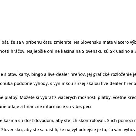
a báť, že sa v príbehu času zmieníte. Na Slovensku máte viacero v
sti hráčov. Najlepšie online kasína na Slovensku sú Sk Casino a 
lotov, karty, bingo a live-dealer hreňov. Jej grafické rozloženie je
ponúka podobné výhody, s výnimkou širšej škálou live-dealer hreňo
 platby. Môžete si vybrať z viacerých možností platby, včetne kre
né údaje a finančné informácie sú v bezpečí.
ké kasína sú dosť dôvodom, aby ste ich skontrolovali. S ich pomoci
Slovensku, aby ste sa uistili, že najvýhodnejšie je to, čo vám vyhov