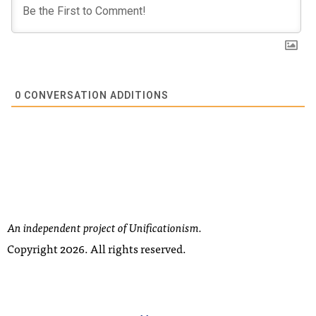
0
CONVERSATION ADDITIONS
An independent project of Unificationism.
Copyright 2026. All rights reserved.