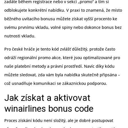
zadáte během registrace nebo v sekci „promo“ a tím si
odblokujete konkrétní nabídku. V praxi to znamená, že místo
běžného uvítacího bonusu můžete získat vyšší procento ke
svému prvnímu vkladu, volné spiny nebo dokonce bonus bez
nutnosti vkladu.
Pro české hráče je tento kód zvlášť důležitý, protože často
odráží regionální promo akce, které jsou optimalizované pro
naše platební metody a právní prostředí. Navíc díky kódu
můžete sledovat, zda vám byla nabídka skutečně připsána –
což usnadňuje komunikaci se zákaznickou podporou.
Jak získat a aktivovat
winairlines bonus code
Proces získání kódu není složitý, ale je dobré postupovat