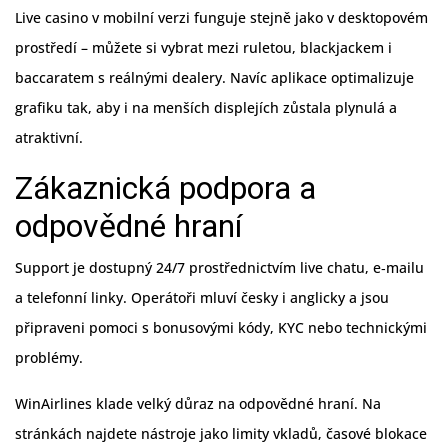
Live casino v mobilní verzi funguje stejně jako v desktopovém
prostředí – můžete si vybrat mezi ruletou, blackjackem i
baccaratem s reálnými dealery. Navíc aplikace optimalizuje
grafiku tak, aby i na menších displejích zůstala plynulá a
atraktivní.
Zákaznická podpora a
odpovědné hraní
Support je dostupný 24/7 prostřednictvím live chatu, e‑mailu
a telefonní linky. Operátoři mluví česky i anglicky a jsou
připraveni pomoci s bonusovými kódy, KYC nebo technickými
problémy.
WinAirlines klade velký důraz na odpovědné hraní. Na
stránkách najdete nástroje jako limity vkladů, časové blokace