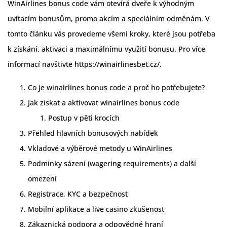
WinAirlines bonus code vám otevírá dveře k výhodným
uvítacím bonusům, promo akcím a speciálním odměnám. V
tomto článku vás provedeme všemi kroky, které jsou potřeba
k získání, aktivaci a maximálnímu využití bonusu. Pro více
informací navštivte
https://winairlinesbet.cz/
.
Co je winairlines bonus code a proč ho potřebujete?
Jak získat a aktivovat winairlines bonus code
Postup v pěti krocích
Přehled hlavních bonusových nabídek
Vkladové a výběrové metody u WinAirlines
Podmínky sázení (wagering requirements) a další
omezení
Registrace, KYC a bezpečnost
Mobilní aplikace a live casino zkušenost
Zákaznická podpora a odpovědné hraní