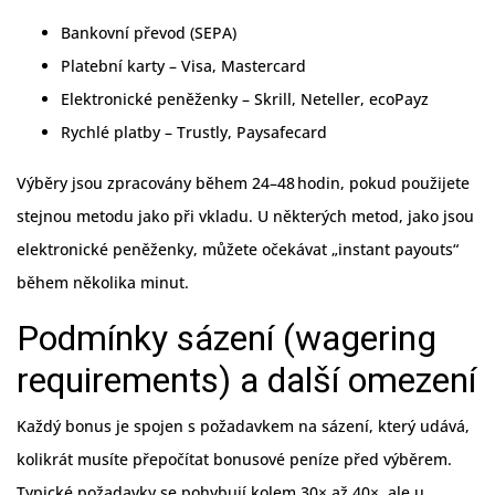
Bankovní převod (SEPA)
Platební karty – Visa, Mastercard
Elektronické peněženky – Skrill, Neteller, ecoPayz
Rychlé platby – Trustly, Paysafecard
Výběry jsou zpracovány během 24–48 hodin, pokud použijete
stejnou metodu jako při vkladu. U některých metod, jako jsou
elektronické peněženky, můžete očekávat „instant payouts“
během několika minut.
Podmínky sázení (wagering
requirements) a další omezení
Každý bonus je spojen s požadavkem na sázení, který udává,
kolikrát musíte přepočítat bonusové peníze před výběrem.
Typické požadavky se pohybují kolem 30× až 40×, ale u